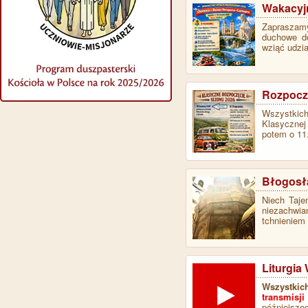
Wakacyjn
Zapraszamy
duchowe d
wziąć udzi
Rozpoczę
Wszystkich
Klasycznej 
potem o 11
Błogosł
Niech Taje
niezachwia
tchnieniem
Liturgia 
Wszystkic
transmisji
późniejszeg