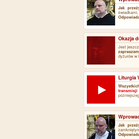
Jak przeż
świadkami, 
Odpowiada
Okazja d
Jest jeszc
zapraszam
dyżurów w 
Liturgia
Wszystkic
transmisji
późniejszeg
Wprowadz
Jak przeż
zamkniętymi
Odpowiada