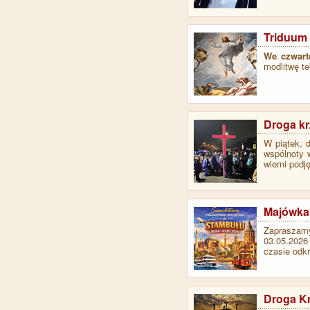
Triduum 
We czwart
modlitwę t
Droga kr
W piątek, 
wspólnoty 
wierni podj
Majówka
Zapraszam
03.05.2026
czasie odk
Droga Kr