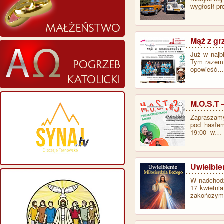
wygłosił pr
Mąż z gr
Już w najb
Tym razem 
opowieść…
M.O.S.T
Zapraszamy
pod hasłem
19:00 w…
Uwielbie
W nadchodz
17 kwietni
zakończymy