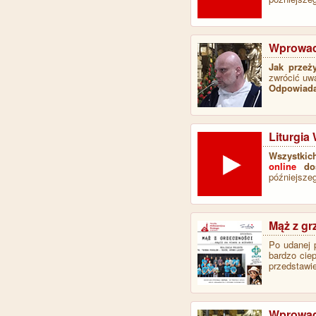
Wprowadz
Jak przeż
zwrócić uwa
Odpowiada
Liturgia
Wszystkic
online
dos
późniejszeg
Mąż z gr
Po udanej p
bardzo cie
przedstaw
Wprowadz