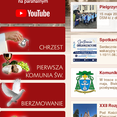
Pielgrz
15 maja 20
DSM-ki z di
Spotkani
Serdeczni
wakacyjny 
1-10/11.08.
Komunika
W trosce o
maja, Bis
przebywaj
XXII Roz
Pod Kości
Klasycznej