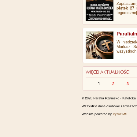
Zapraszamy
piątek 27
tegoroczne
Parafial
​W niedzie
Mariusz Sa
wszystkich
1
2
3
© 2026 Parafia Rzymsko - Katolicka
Wszystkie dane osobowe zamieszczon
Website powered by
PyroCMS