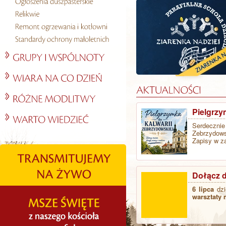
Pielgrzy
Serdeczni
Zebrzydowsk
Zapisy w za
Dołącz d
6 lipca
dzi
warsztaty