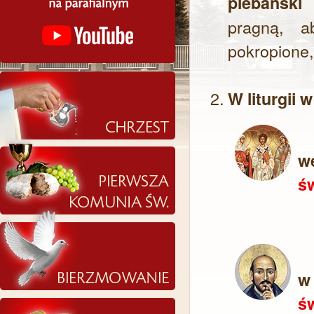
plebański 
pragną, a
pokropione,
W liturgii 
w
św
w 
św