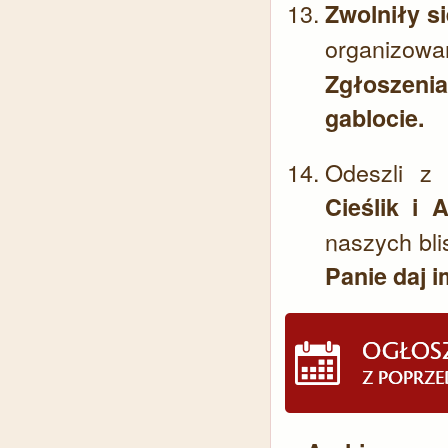
Zwolniły s
organizo
Zgłoszeni
gablocie.
Odeszli z 
Cieślik i 
naszych bli
Panie daj 