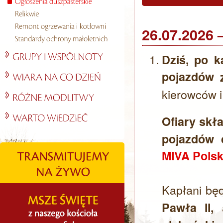
26.07.2026
Dziś,
po k
pojazdów
z
kierowców i
Ofiary skł
pojazdów 
MIVA Polska
Kapłani bę
a
Pawła II,