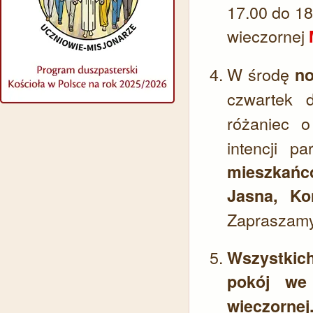
17.00 do 18
wieczornej
W środę
n
czwartek
różaniec 
intencji p
mieszkańcó
Jasna, Ko
Zapraszamy
Wszystkic
pokój we
wieczornej