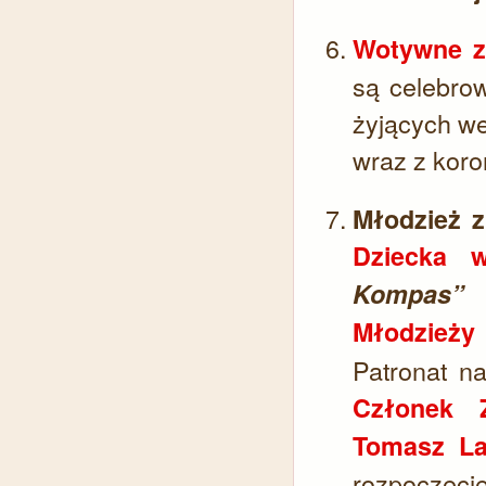
Wotywne z
są celebro
żyjących we
wraz z koro
Młodzież 
Dziecka w
Kompas”
i
Młodzieży
Patronat n
Członek 
Tomasz La
rozpoczęcie