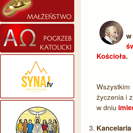
w
św
Kościoła
.
Wszystki
życzenia i
w dniu
imie
Kancelaria