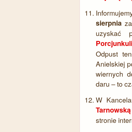
Informuje
sierpnia
za 
uzyskać 
Porcjunkul
Odpust ten
Anielskiej
wiernych d
daru – to c
W Kancelar
Tarnowską
stronie inte