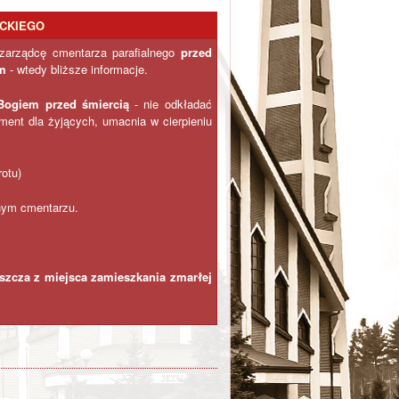
ICKIEGO
zarządcę cmentarza parafialnego
przed
m
- wtedy bliższe informacje.
Bogiem przed śmiercią
- nie odkładać
ament dla żyjących, umacnia w cierpieniu
otu)
nym cmentarzu.
szcza z miejsca zamieszkania zmarłej