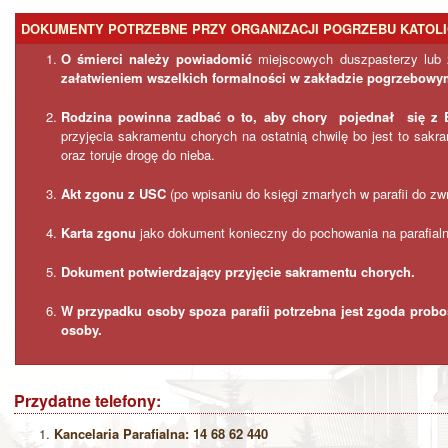
DOKUMENTY POTRZEBNE PRZY ORGANIZACJI POGRZEBU KATOL
O śmierci należy powiadomić
miejscowych duszpasterzy lub 
załatwieniem wszelkich formalności w zakładzie pogrzebowy
Rodzina powinna zadbać o to, aby chory pojednał się z 
przyjęcia sakramentu chorych na ostatnią chwilę bo jest to sakr
oraz toruje drogę do nieba.
Akt zgonu z USC
(po wpisaniu do księgi zmarłych w parafii do zwr
Karta zgonu
jako dokument konieczny do pochowania na parafial
Dokument potwierdzający przyjęcie sakramentu chorych.
W przypadku osoby spoza parafii potrzebna jest zgoda probo
osoby.
Przydatne telefony:
Kancelaria Parafialna:
14 68 62 440