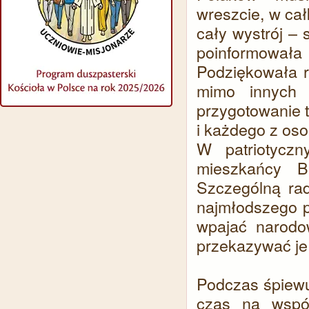
wreszcie, w cał
cały wystrój – 
poinformowała
Podziękowała 
mimo innych 
przygotowanie 
i każdego z oso
W patriotyczn
mieszkańcy B
Szczególną rad
najmłodszego p
wpajać narodow
przekazywać je
Podczas śpiewu
czas na wspól