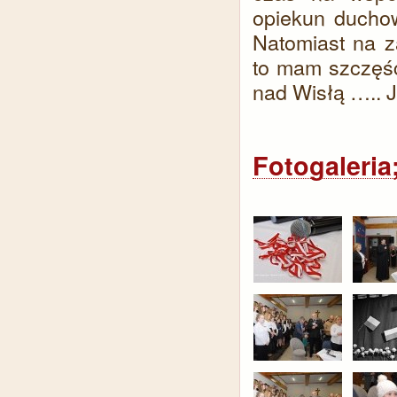
opiekun duchow
Natomiast na z
to mam szczęśc
nad Wisłą ….. J
Fotogaleria