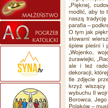
„Pięknej, cudo
modlić, aby to 
naszą tradycję
parafia – podkre
O tym jak pięk
słowami wiersz
śpiew pieśni i
„Wojenko, woj
żurawiejki, „Ra
ale i też rad
dekoracji, któ
tle zdjęcie pr
krzyż wiszący
wybuchu II wojn
Borowca. Jego 
Polaków – musi