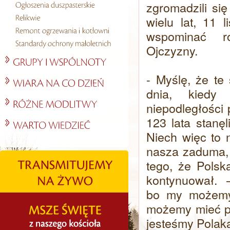
zgromadzili się
wielu lat, 11 
wspominać ro
Ojczyzny.
- Myślę, że te
dnia, kiedy
niepodległości 
123 lata stanę
Niech więc to 
nasza zaduma, 
tego, że Polsk
kontynuował. – 
bo my możemy
możemy mieć po
jesteśmy Polak