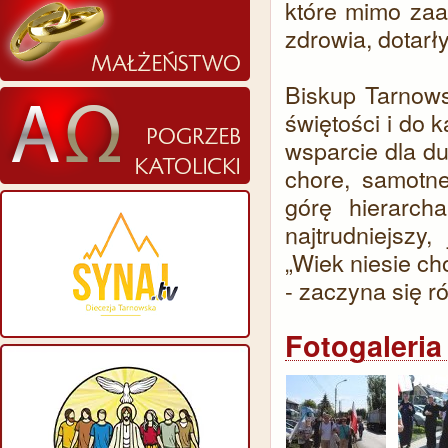
które mimo zaa
zdrowia, dotar
Biskup Tarnows
świętości i do 
wsparcie dla d
chore, samotn
górę hierarcha
najtrudniejsz
„Wiek niesie ch
- zaczyna się r
Fotogaleria