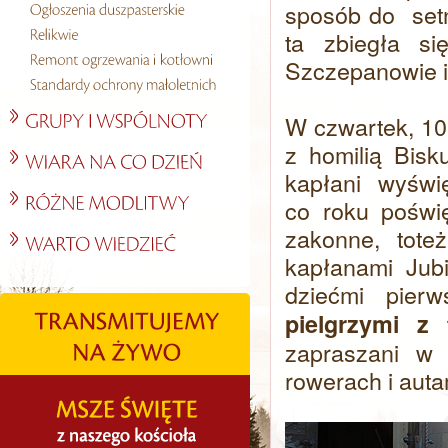
sposób do setn
ta zbiegła s
Szczepanowie i
W czwartek, 10
z homilią Bisk
kapłani wyświę
co roku poświ
zakonne, tot
kapłanami Jubi
dziećmi pierw
pielgrzymi z 
zapraszani w 
rowerach i auta