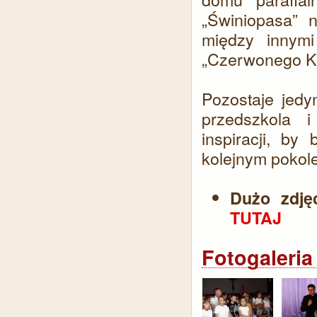
„Świniopasa” n
między innymi
„Czerwonego Ka
Pozostaje jedy
przedszkola 
inspiracji, by
kolejnym pokole
Dużo zdję
TUTAJ
Fotogaleria