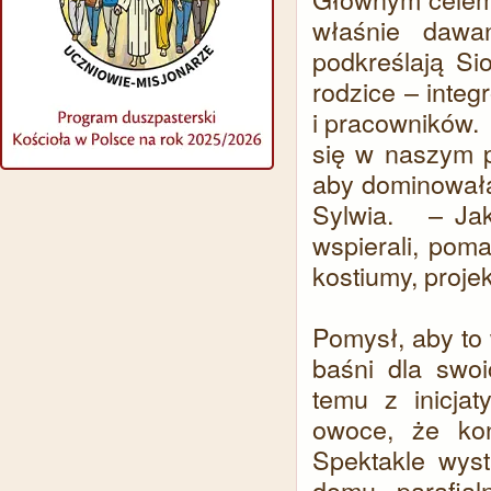
właśnie dawa
podkreślają Si
rodzice – integ
i pracowników. 
się w naszym p
aby dominowała
Sylwia. – Jak
wspierali, poma
kostiumy, proje
Pomysł, aby to 
baśni dla swoi
temu z inicjat
owoce, że ko
Spektakle wys
domu parafia