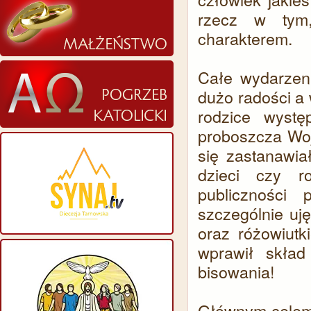
rzecz w tym
charakterem.
Całe wydarzeni
dużo radości a w
rodzice wyst
proboszcza Woj
się zastanawia
dzieci czy r
publiczności
szczególnie uj
oraz różowiutk
wprawił skład
bisowania!
Głównym celem 