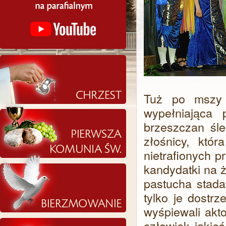
Tuż po mszy 
wypełniająca 
brzeszczan śle
złośnicy, któ
nietrafionych 
kandydatki na ż
pastucha stada 
tylko je dostrz
wyśpiewali akt
człowiek jakie