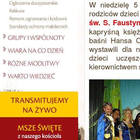
W niedzielę 5
rodziców dzieci
św. S. Fausty
kapryśną księ
baśni Hansa Ch
wystawili dla 
dzieci uczęs
kierownictwem s