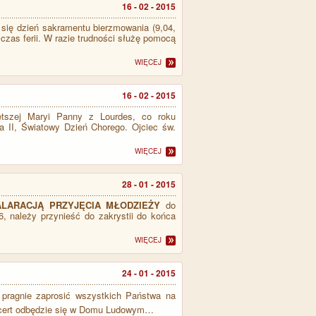
16 - 02 - 2015
a się dzień sakramentu bierzmowania (9,04,
czas ferii. W razie trudności służę pomocą
WIĘCEJ
16 - 02 - 2015
iętszej Maryi Panny z Lourdes, co roku
 II, Światowy Dzień Chorego. Ojciec św.
WIĘCEJ
28 - 01 - 2015
ALARACJĄ PRZYJĘCIA MŁODZIEŻY
do
 należy przynieść do zakrystii do końca
WIĘCEJ
24 - 01 - 2015
e pragnie zaprosić wszystkich Państwa na
Koncert odbędzie się w Domu Ludowym…