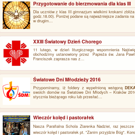
Przygotowanie do bierzmowania dla klas III
Dla uczniów z klas III gimnazjum wielkimi krokami zbliż
godz.18.00). Poniżej podane są najważniejsze zadania na 
w drugim…
​XXIII Światowy Dzień Chorego
11 lutego, w dzień liturgicznego wspomnienia Najśw
obchodzimy ustanowiony przez Papieża św. Jana Pawła
Franciszek zaprasza nas z…
Światowe Dni Młodzieży 2016
Przypominamy, iż foldery z wypełnioną wstępną
DEK
swoich domów na Światowe Dni Młodych – Kraków 2016,
stycznia bieżącego roku lub przesłać…
Wieczór kolęd i pastorałek
Nasza Parafialna Schola Ziarenka Nadziei, raz jeszcz
wieczór kolęd i pastorałek pt. "Zanim przyjdzie Bóg". 