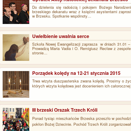
Do dzielenia się radością i pokojem Bożego Narodzenia
brzeskiego dekanatu wraz z księżmi asystentami zaprosi
w Brzesku. Spotkanie wspólnoty…
Uwielbienie uwalnia serce
Szkoła Nowej Ewangelizacji zaprasza w dniach 31.01 – 1
Prowadzą Maria Vadia i O. Remigiusz Recław z zespoł
stronie…
Porządek kolędy na 12-21 stycznia 2015
Trwa wizyta duszpasterska zwana kolędą. Prosimy o życzl
których wizyta kolędowa jest docenieniem ich całorocznej 
III brzeski Orszak Trzech Króli
Ponad tysiąc mieszkańców Brzeska przeszło w pochodzi
pokłon Bożej Dziecinie.
Pochód Trzech Króli zorganizowa