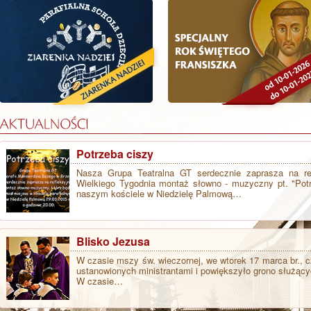
Potrzeba ciszy
Nasza Grupa Teatralna GT serdecznie zaprasza na re
Wielkiego Tygodnia montaż słowno - muzyczny pt. "Potr
naszym kościele w Niedzielę Palmową…
Blisko Jezusa
W czasie mszy św. wieczornej, we wtorek 17 marca br., c
ustanowionych ministrantami i powiększyło grono służący
W czasie…