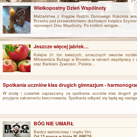
Wielkopostny Dzień Wspólnoty
Małżeństwa z Kręgów Rodzin Domowego Kościoła wraz 
Brzesko pod przewodnictwem duchowym księdza Szymona,
rejonowym Dniu Wspólnoty. Po krótkim wstępie…
Jeszcze więcej jabłek…
Kolejne 21 ton świeżych, smacznych owoców rozdała 
Miłosierdzia Bożego w Brzesku w ramach współpracy z 
oraz Bankiem Żywności. Polskie…
Spotkania uczniów klas drugich gimnazjum - harmonogr
W środę i czwartek zapraszamy na spotkania uczniów klas drugich g
przyjęcia sakramentu bierzmowania. Spotkania odbywć się będą wg nastę
BÓG NIE UMARŁ
Bardzo wartościowy i mądry film.
Od 13 marca w kinie PLANETA