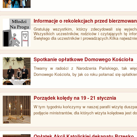
Informacje o rekolekcjach przed bierzmowa
Gratuluję wszystkim, którzy zdecydowali się wyje
Wszystkich uczestników, rodziców i czytających tę info
Świętego dla uczestników i prowadzących.Kilka najważn
Spotkanie opłatkowe Domowego Kościoła
Trwamy w radości z Narodzenia Pańskiego, tak wię
Domowego Kościoła, by jak co roku połamać się opłatki
Porządek kolędy na 19 - 21 stycznia
W tym tygodniu kończymy w naszej parafii wizytę duszpa
podjęcie ministrantów, dla których wizyta kolędowa jest 
Opłatek Akcji Katolickiej dekanatu Brzesko