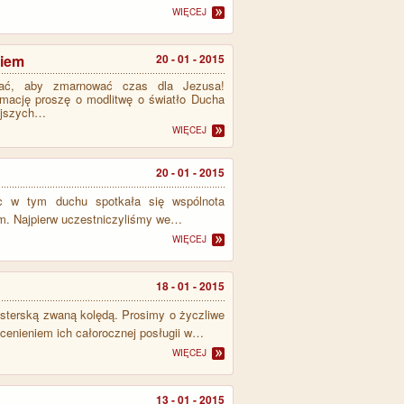
WIĘCEJ
niem
20 - 01 - 2015
chać, aby zmarnować czas dla Jezusa!
rmację proszę o modlitwę o światło Ducha
iejszych…
WIĘCEJ
20 - 01 - 2015
c w tym duchu spotkała się wspólnota
em. Najpierw uczestniczyliśmy we…
WIĘCEJ
18 - 01 - 2015
sterską zwaną kolędą. Prosimy o życzliwe
docenieniem ich całorocznej posługii w…
WIĘCEJ
13 - 01 - 2015