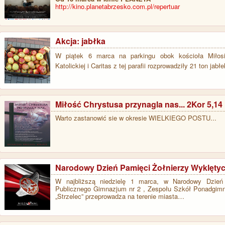
http://kino.planetabrzesko.com.pl/repertuar
Akcja: jabłka
W piątek 6 marca na parkingu obok kościoła Miłosie
Katolickiej i Caritas z tej parafii rozprowadziły 21 ton ja
Miłość Chrystusa przynagla nas... 2Kor 5,14
Warto zastanowić sie w okresie WIELKIEGO POSTU...
Narodowy Dzień Pamięci Żołnierzy Wyklęty
W najbliższą niedzielę 1 marca, w Narodowy Dzień
Publicznego Gimnazjum nr 2 , Zespołu Szkół Ponadgimnaz
„Strzelec” przeprowadza na terenie miasta…