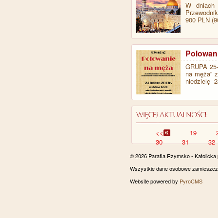
W dniach 9
Przewodnik
900 PLN (
Polowan
GRUPA 25+ 
na męża" z
niedzielę 
<<
19
30
31
32
© 2026 Parafia Rzymsko - Katolicka
Wszystkie dane osobowe zamieszczon
Website powered by
PyroCMS