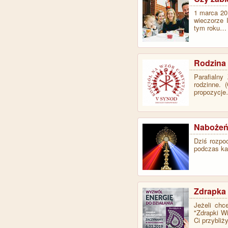
1 marca 201
wieczorze 
tym roku…
Rodzina
Parafialny
rodzinne.
propozycj
Nabożeńs
Dziś rozp
podczas ka
Zdrapka 
Jeżeli chc
"Zdrapki W
Ci przybliż