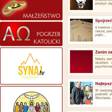
przeżyć Je
Spojrzeć
6 kwietnia
naszej par
piątki…
Zanim za
Należy pam
skutkiem 
psychiczneg
Najlepsz
W niedziel
podzielili
Wrocławia