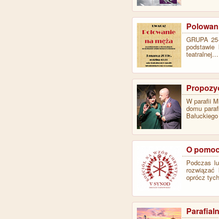
Polowani
GRUPA 25+ 
podstawie 
teatralnej.
Propozyc
W parafii M
domu paraf
Bałuckieg
O pomocy
Podczas lu
rozwiązać 
oprócz tyc
Parafial