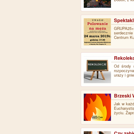
Spektakl
GRUPA25+ d
serdecznie
Centrum Ku
Rekolekc
Od środy (
rozpoczyna
urazy i gni
Brzeski 
Jak w każd
Eucharysti
życiu. Zap
Czy zabi