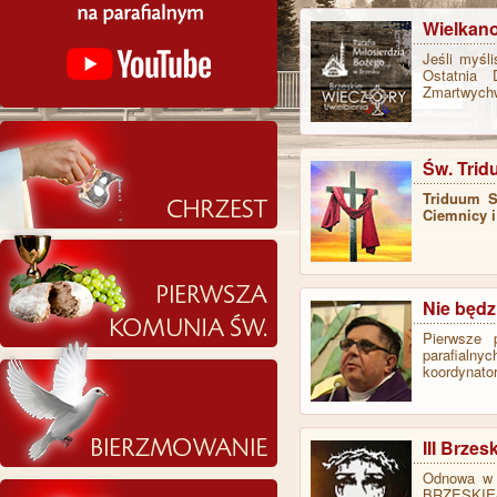
Wielkano
Jeśli myśl
Ostatnia 
Zmartwych
Św. Tri
Triduum 
Ciemnicy i
Nie będ
Pierwsze 
parafialny
koordynator
III Brze
Odnowa w D
BRZESKIEJ