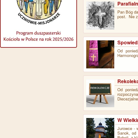
Parafial
Pan Bóg daj
post. Nie 
Spowied
Od ponied
Harmonogra
Rekolekc
Od ponied
rozpoczyna
Diecezjaln
W Wielki
Jurowce - 
Sanok, od 
Boboli, z k