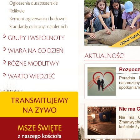
Rozpocz
Poradnia 
narzeczony
spotkania/
Nie ma G
Nie ma Go
Zmartwychw
kościele ży