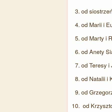
od siostrze
od Marii i 
od Marty i
od Anety Si
od Teresy i
od Natalii i
od Grzegorz
od Krzyszt