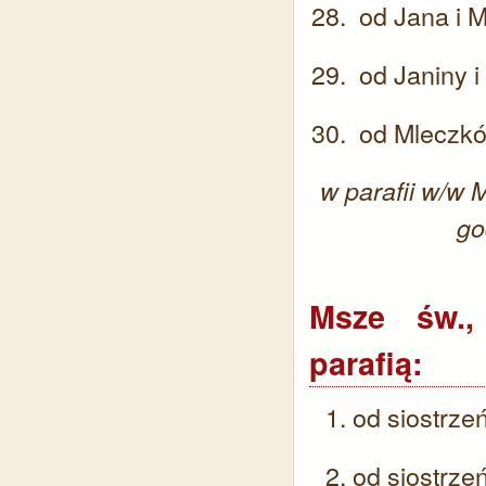
od Jana i M
od Janiny i
od Mleczkó
w parafii w/w
go
Msze św.,
parafią:
od siostrz
od siostrze