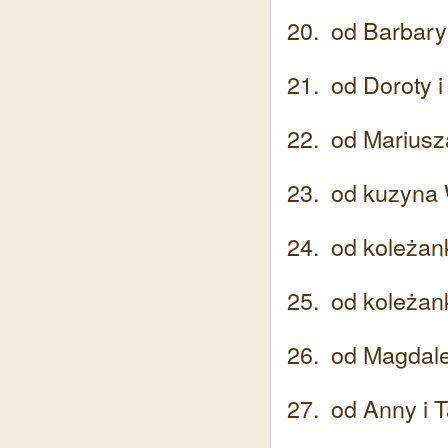
od Barbary 
od Doroty 
od Mariusza
od kuzyna 
od koleżan
od koleżan
od Magdale
od Anny i 