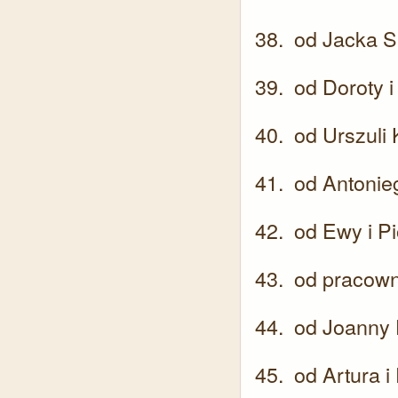
od Jacka S
od Doroty 
od Urszuli 
od Antonie
od Ewy i P
od pracown
od Joanny 
od Artura i