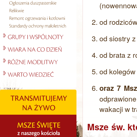
(nowennow
od rodziców
od siostry z
od brata z r
od kolegów 
oraz 7 Msz
odprawione
wakacji w t
Msze św. kt