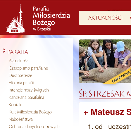
+ Mateusz S
od uczest