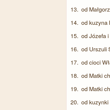
od Małgorza
od kuzyna K
od Józefa i
od Urszuli 
od cioci W
od Matki ch
od Matki ch
od kuzynki 