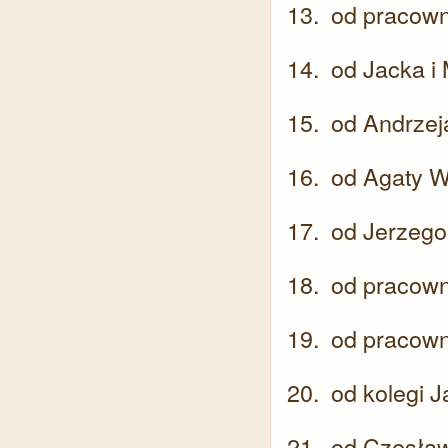
od pracown
od Jacka i
od Andrzej
od Agaty W
od Jerzego 
od pracown
od pracown
od kolegi J
od Czesław