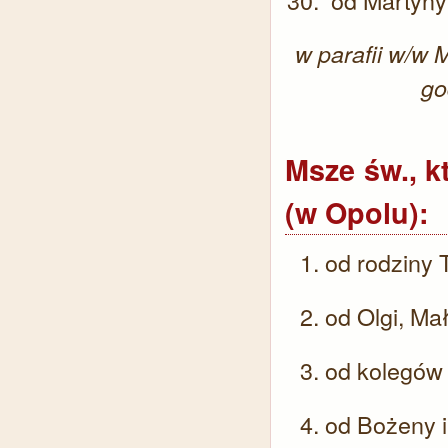
w parafii w/w
go
Msze św., k
(w Opolu):
od rodziny 
od Olgi, Ma
od kolegów
od Bożeny i