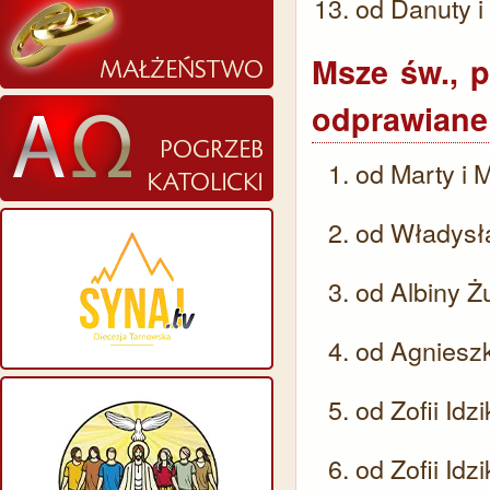
od Danuty i
​Msze św., 
odprawiane 
od Marty i
od Władysł
od Albiny Ż
od Agnieszk
od Zofii Idz
od Zofii Idz