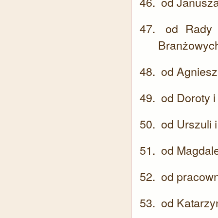
od Janusza
od Rady R
Branżowyc
od Agnieszk
od Doroty i
od Urszuli
od Magdalen
od pracown
od Katarzy